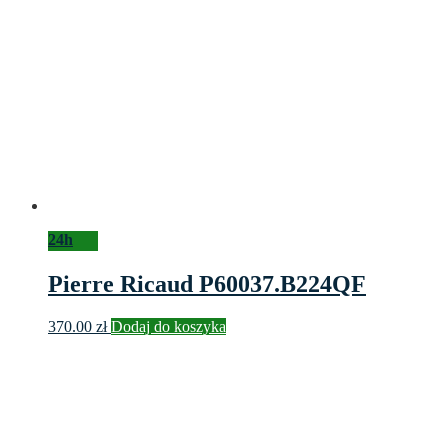
24h
Pierre Ricaud P60037.B224QF
370.00
zł
Dodaj do koszyka