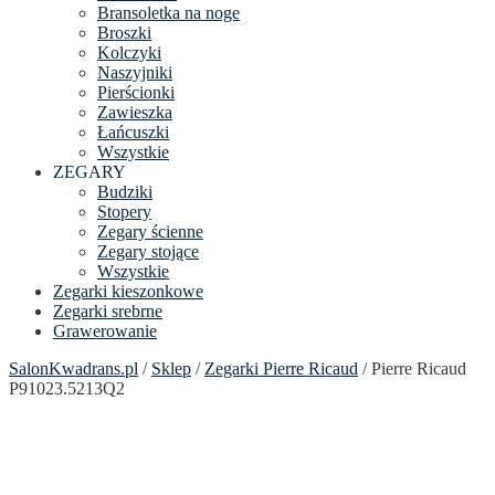
Bransoletka na noge
Broszki
Kolczyki
Naszyjniki
Pierścionki
Zawieszka
Łańcuszki
Wszystkie
ZEGARY
Budziki
Stopery
Zegary ścienne
Zegary stojące
Wszystkie
Zegarki kieszonkowe
Zegarki srebrne
Grawerowanie
SalonKwadrans.pl
/
Sklep
/
Zegarki Pierre Ricaud
/ Pierre Ricaud
P91023.5213Q2