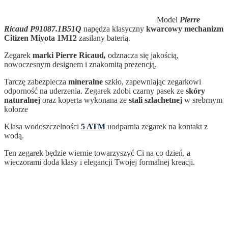
Model
Pierre
Ricaud P91087.1B51Q
napędza klasyczny
kwarcowy mechanizm
Citizen Miyota 1M12
zasilany baterią.
Zegarek
marki Pierre Ricaud
,
odznacza się jakością,
nowoczesnym designem i znakomitą prezencją.
Tarczę zabezpiecza
mineralne
szkło, zapewniając zegarkowi
odporność na uderzenia. Zegarek zdobi czarny pasek ze
skóry
naturalnej
oraz koperta wykonana ze
stali szlachetnej
w srebrnym
kolorze
Klasa wodoszczelności
5 ATM
uodparnia zegarek na kontakt z
wodą.
Ten zegarek
będzie wiernie towarzyszyć Ci na co dzień, a
wieczorami doda klasy i elegancji Twojej formalnej kreacji.