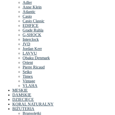
Adler
Anne Klein
Atlantic
Casio
Casio Classic
EDIFICE
Grade Ruhla
G-SHOCK
Interclock
JVD
Jordan Kerr
LAVVU
Obaku Denmark
Orient
Pierre Ricaud
Seiko
Timex
Vintage
VLAHA
MĘSKIE
DAMSKIE
DZIECIĘCE
KORAL NATURALNY
BIŻUTERIA
Bransoletki