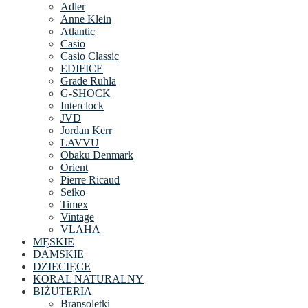
Adler
Anne Klein
Atlantic
Casio
Casio Classic
EDIFICE
Grade Ruhla
G-SHOCK
Interclock
JVD
Jordan Kerr
LAVVU
Obaku Denmark
Orient
Pierre Ricaud
Seiko
Timex
Vintage
VLAHA
MĘSKIE
DAMSKIE
DZIECIĘCE
KORAL NATURALNY
BIŻUTERIA
Bransoletki