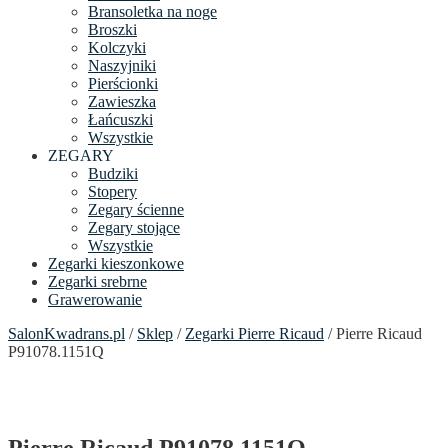
Bransoletka na noge
Broszki
Kolczyki
Naszyjniki
Pierścionki
Zawieszka
Łańcuszki
Wszystkie
ZEGARY
Budziki
Stopery
Zegary ścienne
Zegary stojące
Wszystkie
Zegarki kieszonkowe
Zegarki srebrne
Grawerowanie
SalonKwadrans.pl
/
Sklep
/
Zegarki Pierre Ricaud
/ Pierre Ricaud
P91078.1151Q
Pierre Ricaud P91078.1151Q