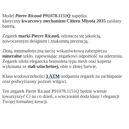
Model
Pierre Ricaud P91078.1151Q
napędza
klasyczny
kwarcowy mechanizm
Citizen Miyota 2035
zasilany
baterią.
Zegarek
marki Pierre Ricaud
,
odznacza się jakością,
nowoczesnym designem i znakomitą prezencją.
Złotą, minimalistyczną tarczę wskazówkową zabezpiecza
mineralne
szkło, zapewniając zegarkowi odporność na uderzenia.
Zegarek zdobi elegancka bransoleta typu mesh oraz koperta
wykonana ze
stali szlachetnej,
obie o złotej barwie.
Klasa wodoszczelności
3 ATM
uodparnia zegarek na zachlapanie
oraz podwyższony poziom wilgoci.
Ten zegarek Pierre Ricaud P91078.1151Q
będzie wiernie
towarzyszyć Ci na co dzień, a wieczorami doda klasy i elegancji
Twojej formalnej kreacji.