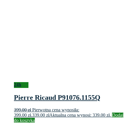
24h
Pierre Ricaud P91076.1155Q
399.00
zł
Pierwotna cena wynosiła:
399.00 zł.
339.00
zł
Aktualna cena wynosi: 339.00 zł.
Dodaj
do koszyka