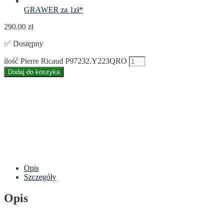
GRAWER za 1zł*
290.00
zł
✅ Dostępny
ilość Pierre Ricaud P97232.Y223QRO
Dodaj do koszyka
Opis
Szczegóły
Opis