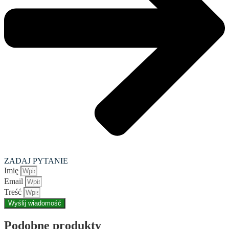
ZADAJ PYTANIE
Imię
Email
Treść
Wyślij wiadomość
Podobne produkty