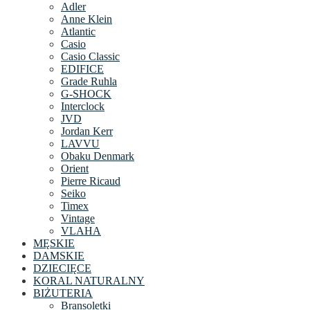
Adler
Anne Klein
Atlantic
Casio
Casio Classic
EDIFICE
Grade Ruhla
G-SHOCK
Interclock
JVD
Jordan Kerr
LAVVU
Obaku Denmark
Orient
Pierre Ricaud
Seiko
Timex
Vintage
VLAHA
MĘSKIE
DAMSKIE
DZIECIĘCE
KORAL NATURALNY
BIŻUTERIA
Bransoletki