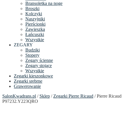
Bransoletka na noge
Broszki
Kolczyki
Naszyjniki
Pierścionki
Zawieszka
Łańcuszki
Wszystkie
ZEGARY
Budziki
Stopery
Zegary ścienne
Zegary stojące
Wszystkie
Zegarki kieszonkowe
Zegarki srebrne
Grawerowanie
SalonKwadrans.pl
/
Sklep
/
Zegarki Pierre Ricaud
/ Pierre Ricaud
P97232.Y223QRO
24h