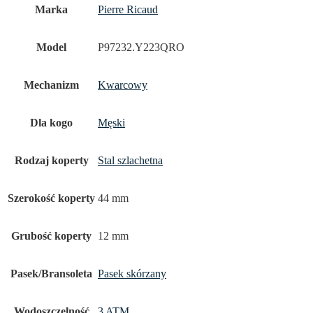
Marka
Pierre Ricaud
Model
P97232.Y223QRO
Mechanizm
Kwarcowy
Dla kogo
Męski
Rodzaj koperty
Stal szlachetna
Szerokość koperty
44 mm
Grubość koperty
12 mm
Pasek/Bransoleta
Pasek skórzany
Wodoszczelność
3 ATM