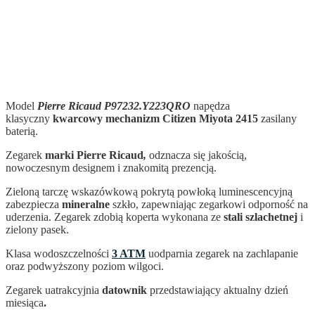
Model
Pierre Ricaud P97232.Y223QRO
napędza
klasyczny
kwarcowy mechanizm
Citizen Miyota 2415
zasilany
baterią.
Zegarek
marki Pierre Ricaud
,
odznacza się jakością,
nowoczesnym designem i znakomitą prezencją.
Zieloną tarczę wskazówkową pokrytą powłoką luminescencyjną
zabezpiecza
mineralne
szkło, zapewniając zegarkowi odporność na
uderzenia. Zegarek zdobią koperta wykonana ze
stali szlachetnej
i
zielony pasek.
Klasa wodoszczelności
3 ATM
uodparnia zegarek na zachlapanie
oraz podwyższony poziom wilgoci.
Zegarek uatrakcyjnia
datownik
przedstawiający aktualny dzień
miesiąca
.