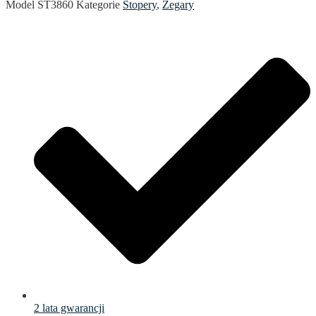
Model
ST3860
Kategorie
Stopery
,
Zegary
2 lata gwarancji