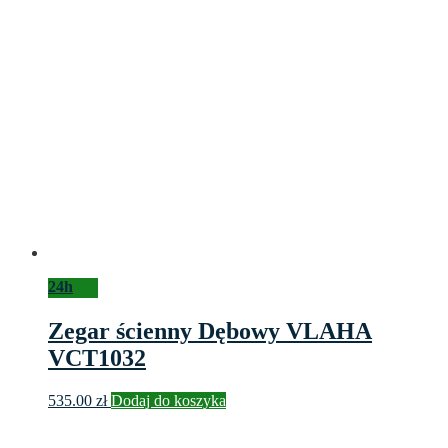
24h
Zegar ścienny Dębowy VLAHA
VCT1032
535.00
zł
Dodaj do koszyka