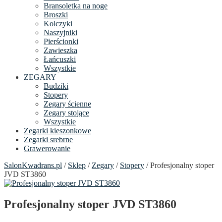
Bransoletka na noge
Broszki
Kolczyki
Naszyjniki
Pierścionki
Zawieszka
Łańcuszki
Wszystkie
ZEGARY
Budziki
Stopery
Zegary ścienne
Zegary stojące
Wszystkie
Zegarki kieszonkowe
Zegarki srebrne
Grawerowanie
SalonKwadrans.pl
/
Sklep
/
Zegary
/
Stopery
/ Profesjonalny stoper
JVD ST3860
Profesjonalny stoper JVD ST3860