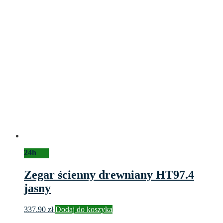
24h
Zegar ścienny drewniany HT97.4
jasny
337.90
zł
Dodaj do koszyka