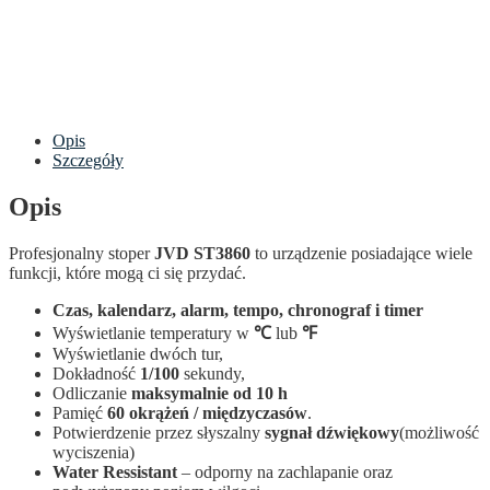
Opis
Szczegóły
Opis
Profesjonalny stoper
JVD ST3860
to urządzenie posiadające wiele
funkcji, które mogą ci się przydać.
Czas, kalendarz, alarm, tempo, chronograf i timer
Wyświetlanie temperatury w
℃
lub
℉
Wyświetlanie dwóch tur,
Dokładność
1/100
sekundy,
Odliczanie
maksymalnie od 10 h
Pamięć
60 okrążeń / międzyczasów
.
Potwierdzenie przez słyszalny
sygnał dźwiękowy
(możliwość
wyciszenia)
Water Ressistant
– odporny na zachlapanie oraz