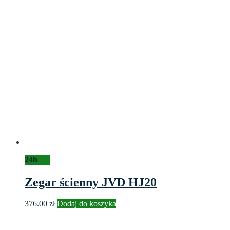
24h
Zegar ścienny JVD HJ20
376.00
zł
Dodaj do koszyka