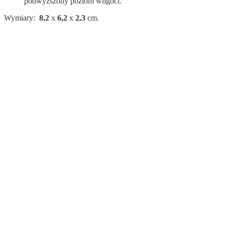
podwyższony poziom wilgoci.
Wymiary:
8,2
x
6,2
x
2,3
cm.