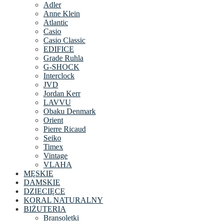
Adler
Anne Klein
Atlantic
Casio
Casio Classic
EDIFICE
Grade Ruhla
G-SHOCK
Interclock
JVD
Jordan Kerr
LAVVU
Obaku Denmark
Orient
Pierre Ricaud
Seiko
Timex
Vintage
VLAHA
MĘSKIE
DAMSKIE
DZIECIĘCE
KORAL NATURALNY
BIŻUTERIA
Bransoletki