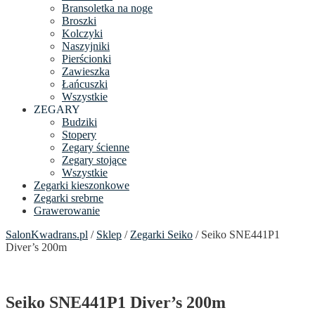
Bransoletka na noge
Broszki
Kolczyki
Naszyjniki
Pierścionki
Zawieszka
Łańcuszki
Wszystkie
ZEGARY
Budziki
Stopery
Zegary ścienne
Zegary stojące
Wszystkie
Zegarki kieszonkowe
Zegarki srebrne
Grawerowanie
SalonKwadrans.pl
/
Sklep
/
Zegarki Seiko
/ Seiko SNE441P1
Diver’s 200m
Seiko SNE441P1 Diver’s 200m