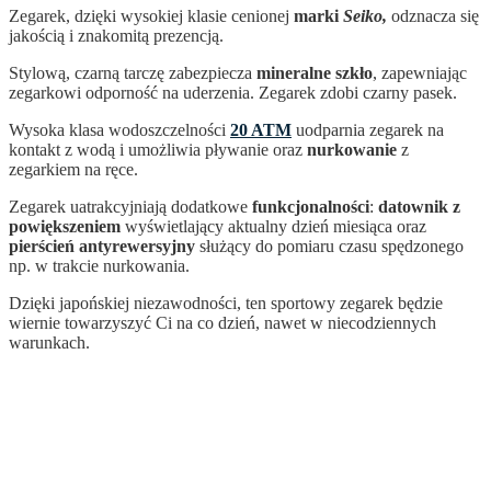
Zegarek, dzięki wysokiej klasie cenionej
marki
Seiko,
odznacza się
jakością i znakomitą prezencją.
Stylową, czarną tarczę zabezpiecza
mineralne szkło
, zapewniając
zegarkowi odporność na uderzenia. Zegarek zdobi czarny pasek.
Wysoka klasa wodoszczelności
20 ATM
uodparnia zegarek na
kontakt z wodą i umożliwia pływanie oraz
nurkowanie
z
zegarkiem na ręce.
Zegarek uatrakcyjniają dodatkowe
funkcjonalności
:
datownik z
powiększeniem
wyświetlający aktualny dzień miesiąca oraz
pierścień antyrewersyjny
służący do pomiaru czasu spędzonego
np. w trakcie nurkowania.
Dzięki japońskiej niezawodności, ten sportowy zegarek
będzie
wiernie towarzyszyć Ci na co dzień, nawet w niecodziennych
warunkach.