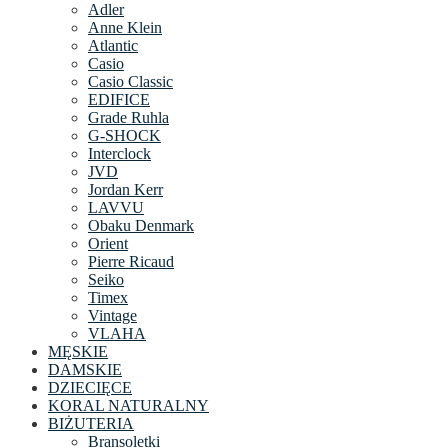
Adler
Anne Klein
Atlantic
Casio
Casio Classic
EDIFICE
Grade Ruhla
G-SHOCK
Interclock
JVD
Jordan Kerr
LAVVU
Obaku Denmark
Orient
Pierre Ricaud
Seiko
Timex
Vintage
VLAHA
MĘSKIE
DAMSKIE
DZIECIĘCE
KORAL NATURALNY
BIŻUTERIA
Bransoletki