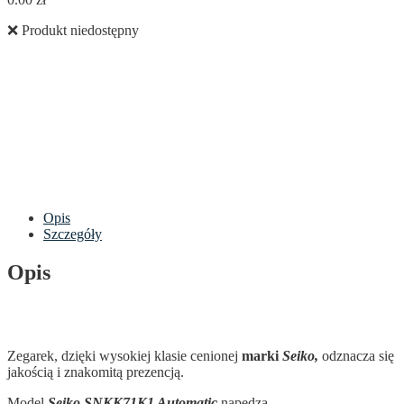
❌ Produkt niedostępny
Opis
Szczegóły
Opis
Zegarek, dzięki wysokiej klasie cenionej
marki
Seiko,
odznacza się
jakością i znakomitą prezencją.
Model
Seiko SNKK71K1 Automatic
napędza