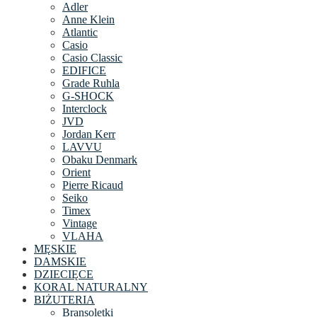
Adler
Anne Klein
Atlantic
Casio
Casio Classic
EDIFICE
Grade Ruhla
G-SHOCK
Interclock
JVD
Jordan Kerr
LAVVU
Obaku Denmark
Orient
Pierre Ricaud
Seiko
Timex
Vintage
VLAHA
MĘSKIE
DAMSKIE
DZIECIĘCE
KORAL NATURALNY
BIŻUTERIA
Bransoletki