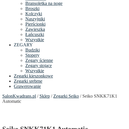
Bransoletka na noge
Broszki
Kolczyki
Naszyjniki
Pierścionki
Zawieszka
Łańcuszki
Wszystkie
ZEGARY
Budziki
Stopery
Zegary ścienne
Zegary stojące
Wszystkie
Zegarki kieszonkowe
Zegarki srebrne
Grawerowanie
SalonKwadrans.pl
/
Sklep
/
Zegarki Seiko
/ Seiko SNKK71K1
Automatic
Seiko SNKK71K1 Automatic