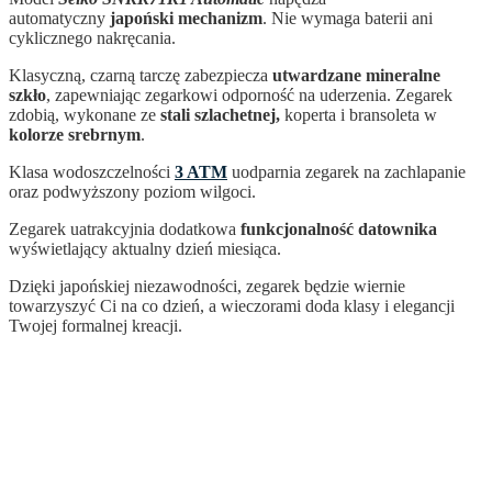
automatyczny
japoński mechanizm
. Nie wymaga baterii ani
cyklicznego nakręcania.
Klasyczną, czarną tarczę zabezpiecza
utwardzane mineralne
szkło
, zapewniając zegarkowi odporność na uderzenia. Zegarek
zdobią, wykonane ze
stali szlachetnej,
koperta i bransoleta w
kolorze srebrnym
.
Klasa wodoszczelności
3 ATM
uodparnia zegarek na zachlapanie
oraz podwyższony poziom wilgoci.
Zegarek uatrakcyjnia dodatkowa
funkcjonalność
datownika
wyświetlający aktualny dzień miesiąca.
Dzięki japońskiej niezawodności, zegarek
będzie wiernie
towarzyszyć Ci na co dzień, a wieczorami doda klasy i elegancji
Twojej formalnej kreacji.