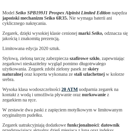
Model
Seiko SPB199J1 Prospex Alpinist Limited Edition
napędza
japoński mechanizm Seiko 6R35.
Nie wymaga baterii ani
cyklicznego nakręcania.
Zegarek, dzięki wysokiej klasie cenionej
marki
Seiko,
odznacza się
jakością i znakomitą prezencją.
Limitowana edycja 2020 sztuk.
Stylową, zieloną tarczę zabezpiecza
szafirowe szkło
, zapewniając
zegarkowi nieskazitelny wygląd pomimo długotrwałego
użytkowania. Zegarek zdobi zielony pasek ze
skóry
naturalnej
oraz koperta wykonana ze
stali szlachetnej
w kolorze
srebra.
Wysoka klasa wodoszczelności
20 ATM
uodparnia zegarek na
kontakt z wodą i umożliwia pływanie oraz
nurkowanie
z
zegarkiem na ręce.
W zestawie dwa paski z zapięciem motylkowym w limitowanym
oryginalnym pudełku.
Zegarek uatrakcyjniają dodatkowe
funkcjonalności
:
datownik
przedstawiający aktualny dzień miesiąca z lupą oraz indeksy