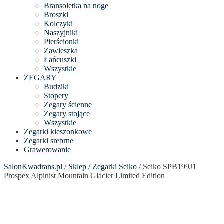
Bransoletka na noge
Broszki
Kolczyki
Naszyjniki
Pierścionki
Zawieszka
Łańcuszki
Wszystkie
ZEGARY
Budziki
Stopery
Zegary ścienne
Zegary stojące
Wszystkie
Zegarki kieszonkowe
Zegarki srebrne
Grawerowanie
SalonKwadrans.pl
/
Sklep
/
Zegarki Seiko
/ Seiko SPB199J1
Prospex Alpinist Mountain Glacier Limited Edition