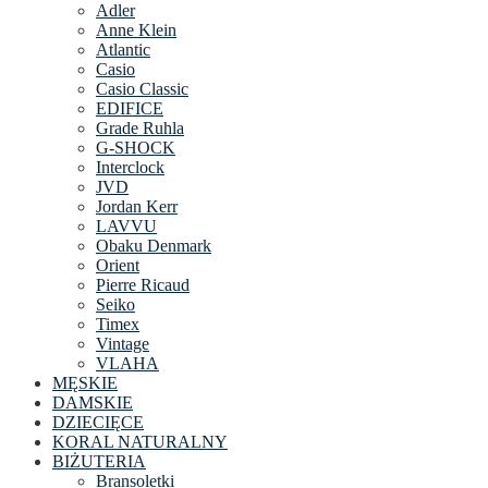
Adler
Anne Klein
Atlantic
Casio
Casio Classic
EDIFICE
Grade Ruhla
G-SHOCK
Interclock
JVD
Jordan Kerr
LAVVU
Obaku Denmark
Orient
Pierre Ricaud
Seiko
Timex
Vintage
VLAHA
MĘSKIE
DAMSKIE
DZIECIĘCE
KORAL NATURALNY
BIŻUTERIA
Bransoletki