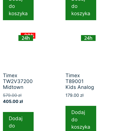
do
do
koszyka
koszyka
-30%
24h
24h
Timex
Timex
TW2V37200
T89001
Midtown
Kids Analog
579.00
zł
179.00
zł
405.00
zł
Dodaj
Dodaj
do
do
koszyka