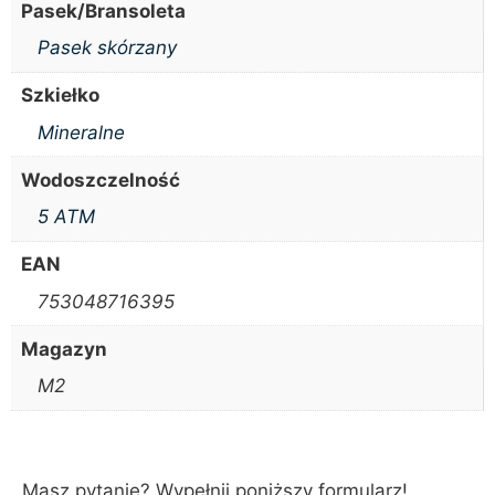
Pasek/Bransoleta
Pasek skórzany
Szkiełko
Mineralne
Wodoszczelność
5 ATM
EAN
753048716395
Magazyn
M2
Masz pytanie? Wypełnij poniższy formularz!