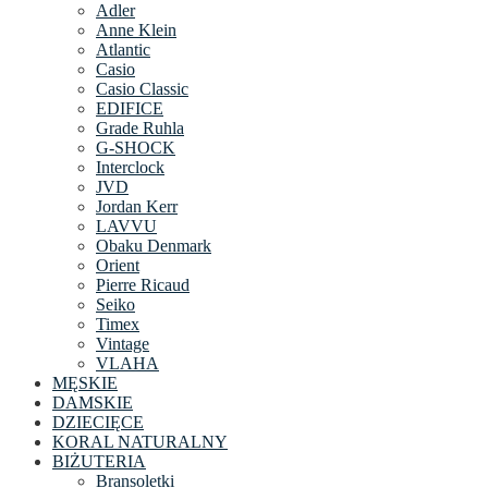
Adler
Anne Klein
Atlantic
Casio
Casio Classic
EDIFICE
Grade Ruhla
G-SHOCK
Interclock
JVD
Jordan Kerr
LAVVU
Obaku Denmark
Orient
Pierre Ricaud
Seiko
Timex
Vintage
VLAHA
MĘSKIE
DAMSKIE
DZIECIĘCE
KORAL NATURALNY
BIŻUTERIA
Bransoletki