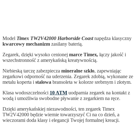
Model
Timex TW2V42000 Harborside Coast
napędza klasyczny
kwarcowy mechanizm
zasilany baterią.
Zegarek, dzięki wysoko cenionej
marce Timex
,
łączy jakość i
wszechstronność z amerykańską kreatywnością.
Niebieską tarczę zabezpiecza
mineralne szkło
, zapewniając
zegarkowi odporność na uderzenia. Zegarek zdobią, wykonane ze
metalu koperta i
stalowa
bransoleta w kolorze srebrnym i złotym.
Klasa wodoszczelności
10 ATM
uodparnia zegarek na kontakt z
wodą i umożliwia swobodne pływanie z zegarkiem na ręce.
Dzięki amerykańskiej niezawodności, ten zegarek Timex
TW2V42000 będzie wiernie towarzyszyć Ci na co dzień, a
wieczorami doda klasy i elegancji Twojej formalnej kreacji.