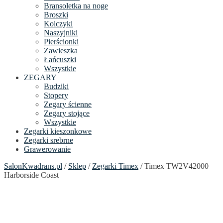
Bransoletka na noge
Broszki
Kolczyki
Naszyjniki
Pierścionki
Zawieszka
Łańcuszki
Wszystkie
ZEGARY
Budziki
Stopery
Zegary ścienne
Zegary stojące
Wszystkie
Zegarki kieszonkowe
Zegarki srebrne
Grawerowanie
SalonKwadrans.pl
/
Sklep
/
Zegarki Timex
/ Timex TW2V42000
Harborside Coast