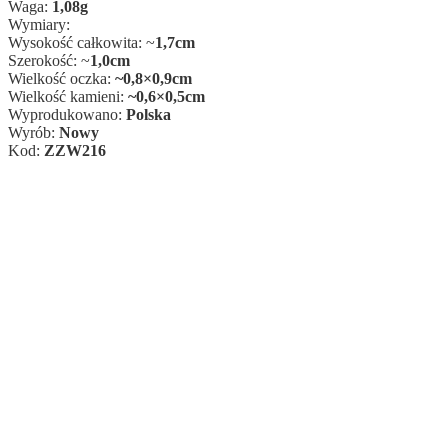
Waga:
1,08g
Wymiary:
Wysokość całkowita: ~
1,7cm
Szerokość: ~
1,0cm
Wielkość oczka:
~0,8×0,9cm
Wielkość kamieni:
~0,6×0,5cm
Wyprodukowano:
Polska
Wyrób:
Nowy
Kod:
ZZW216