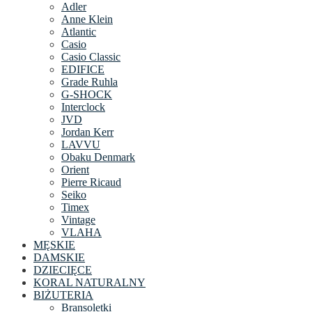
Adler
Anne Klein
Atlantic
Casio
Casio Classic
EDIFICE
Grade Ruhla
G-SHOCK
Interclock
JVD
Jordan Kerr
LAVVU
Obaku Denmark
Orient
Pierre Ricaud
Seiko
Timex
Vintage
VLAHA
MĘSKIE
DAMSKIE
DZIECIĘCE
KORAL NATURALNY
BIŻUTERIA
Bransoletki