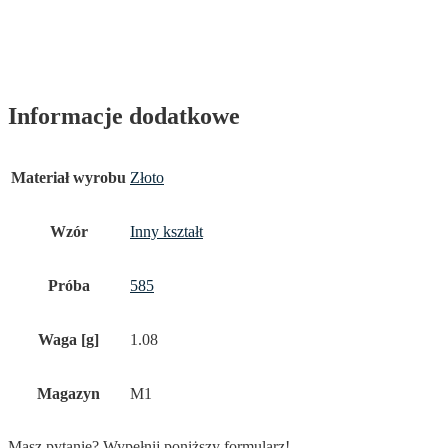
Informacje dodatkowe
Materiał wyrobu
Złoto
Wzór
Inny kształt
Próba
585
Waga [g]
1.08
Magazyn
M1
Masz pytanie? Wypełnij poniższy formularz!