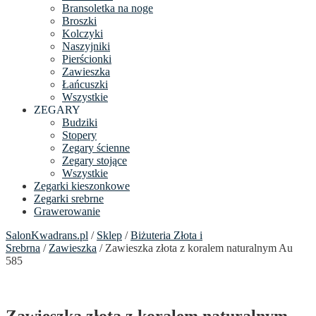
Bransoletka na noge
Broszki
Kolczyki
Naszyjniki
Pierścionki
Zawieszka
Łańcuszki
Wszystkie
ZEGARY
Budziki
Stopery
Zegary ścienne
Zegary stojące
Wszystkie
Zegarki kieszonkowe
Zegarki srebrne
Grawerowanie
SalonKwadrans.pl
/
Sklep
/
Biżuteria Złota i
Srebrna
/
Zawieszka
/ Zawieszka złota z koralem naturalnym Au
585
Zawieszka złota z koralem naturalnym