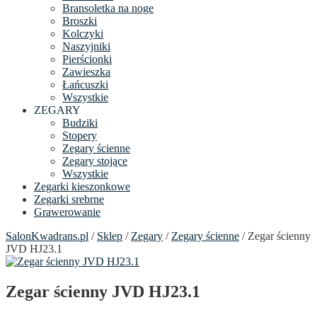
Bransoletka na noge
Broszki
Kolczyki
Naszyjniki
Pierścionki
Zawieszka
Łańcuszki
Wszystkie
ZEGARY
Budziki
Stopery
Zegary ścienne
Zegary stojące
Wszystkie
Zegarki kieszonkowe
Zegarki srebrne
Grawerowanie
SalonKwadrans.pl
/
Sklep
/
Zegary
/
Zegary ścienne
/ Zegar ścienny
JVD HJ23.1
Zegar ścienny JVD HJ23.1