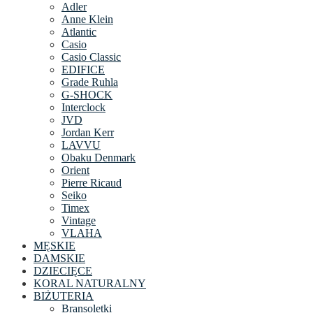
Adler
Anne Klein
Atlantic
Casio
Casio Classic
EDIFICE
Grade Ruhla
G-SHOCK
Interclock
JVD
Jordan Kerr
LAVVU
Obaku Denmark
Orient
Pierre Ricaud
Seiko
Timex
Vintage
VLAHA
MĘSKIE
DAMSKIE
DZIECIĘCE
KORAL NATURALNY
BIŻUTERIA
Bransoletki