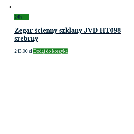
24h
Zegar ścienny szklany JVD HT098
srebrny
243.00
zł
Dodaj do koszyka