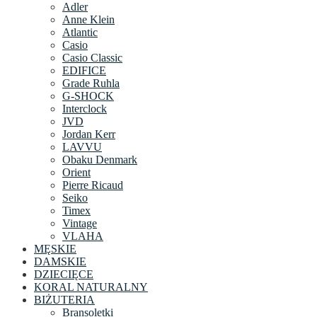
Adler
Anne Klein
Atlantic
Casio
Casio Classic
EDIFICE
Grade Ruhla
G-SHOCK
Interclock
JVD
Jordan Kerr
LAVVU
Obaku Denmark
Orient
Pierre Ricaud
Seiko
Timex
Vintage
VLAHA
MĘSKIE
DAMSKIE
DZIECIĘCE
KORAL NATURALNY
BIŻUTERIA
Bransoletki