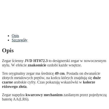
Opis
Szczegóły
Opis
Zegar ścienny
JVD HT072.3
to designerski zegar w nowoczesnym
stylu. W efekcie
znakomicie
ozdobi każde wnętrze.
Ten oryginalny zegar ma średnicę
49 cm
. Posiada on dwanaście
złotych metalowych prętów, na końcu których znajdują się
duże
czarne
arabskie cyfry. Czas pokazują wskazówki w
kolorze
różowego złota
.
Zegar napędza
kwarcowy mechanizm
zasilanym przez pojedynczą
baterię AA(LR6).