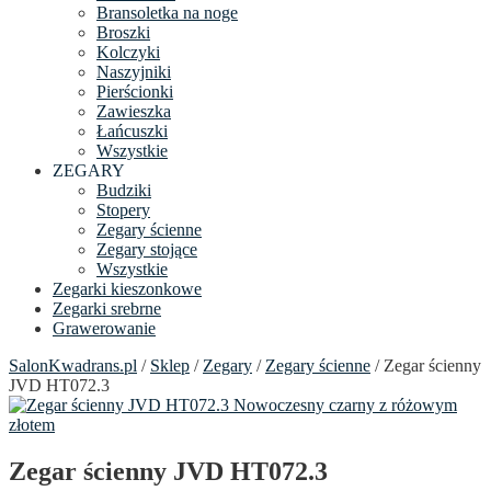
Bransoletka na noge
Broszki
Kolczyki
Naszyjniki
Pierścionki
Zawieszka
Łańcuszki
Wszystkie
ZEGARY
Budziki
Stopery
Zegary ścienne
Zegary stojące
Wszystkie
Zegarki kieszonkowe
Zegarki srebrne
Grawerowanie
SalonKwadrans.pl
/
Sklep
/
Zegary
/
Zegary ścienne
/ Zegar ścienny
JVD HT072.3
Zegar ścienny JVD HT072.3