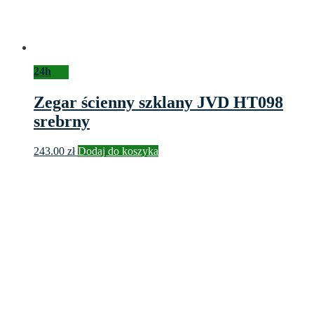
24h
Zegar ścienny szklany JVD HT098
srebrny
243.00
zł
Dodaj do koszyka