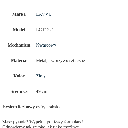
Marka
LAVVU
Model
LCT1221
Mechanizm
Kwarcowy
Materiał
Metal, Tworzywo sztuczne
Kolor
Złoty
Średnica
49 cm
System liczbowy
cyfry arabskie
Masz pytanie? Wypełnij poniższy formularz!
Odpowiemy tak szybko jak tylko możliwe.