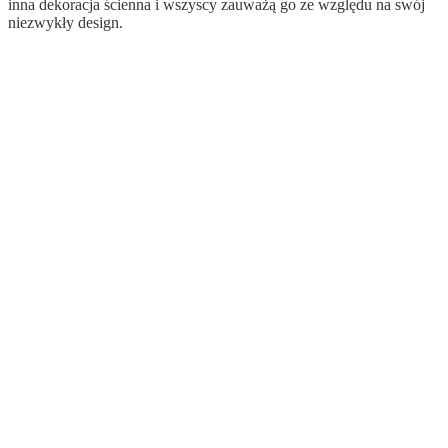
inna dekoracja ścienna i wszyscy zauważą go ze względu na swój
niezwykły design.