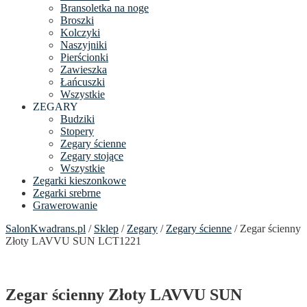
Bransoletka na noge
Broszki
Kolczyki
Naszyjniki
Pierścionki
Zawieszka
Łańcuszki
Wszystkie
ZEGARY
Budziki
Stopery
Zegary ścienne
Zegary stojące
Wszystkie
Zegarki kieszonkowe
Zegarki srebrne
Grawerowanie
SalonKwadrans.pl
/
Sklep
/
Zegary
/
Zegary ścienne
/ Zegar ścienny
Złoty LAVVU SUN LCT1221
Zegar ścienny Złoty LAVVU SUN