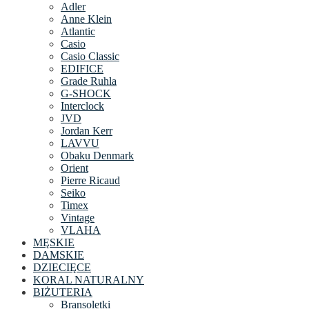
Adler
Anne Klein
Atlantic
Casio
Casio Classic
EDIFICE
Grade Ruhla
G-SHOCK
Interclock
JVD
Jordan Kerr
LAVVU
Obaku Denmark
Orient
Pierre Ricaud
Seiko
Timex
Vintage
VLAHA
MĘSKIE
DAMSKIE
DZIECIĘCE
KORAL NATURALNY
BIŻUTERIA
Bransoletki