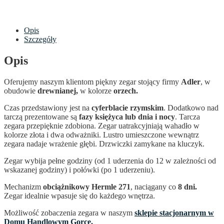
Opis
Szczegóły
Opis
Oferujemy naszym klientom piękny zegar stojący firmy
Adler
, w
obudowie
drewnianej,
w kolorze
orzech.
Czas przedstawiony jest na
cyferblacie rzymskim
. Dodatkowo nad
tarczą prezentowane są
fazy księżyca lub dnia i nocy
. Tarcza
zegara przepięknie zdobiona. Zegar uatrakcyjniają wahadło w
kolorze złota i dwa odważniki. Lustro umieszczone wewnątrz
zegara nadaje wrażenie głębi. Drzwiczki zamykane na kluczyk.
Zegar wybija pełne godziny (od 1 uderzenia do 12 w zależności od
wskazanej godziny) i połówki (po 1 uderzeniu).
Mechanizm
obciążnikowy Hermle 271
, naciągany co
8 dni.
Zegar idealnie wpasuje się do każdego wnętrza.
Możliwość zobaczenia zegara w naszym
sklepie stacjonarnym w
Domu Handlowym Gorce.