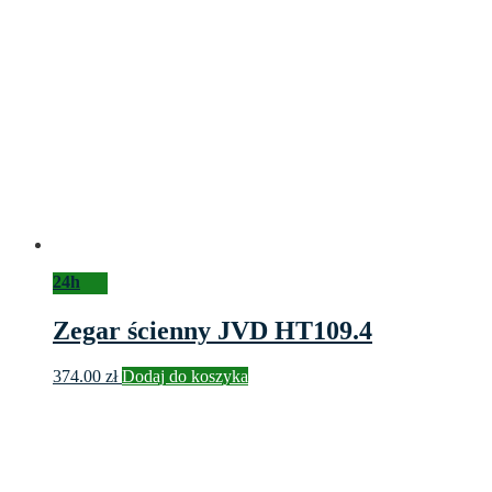
24h
Zegar ścienny JVD HT109.4
374.00
zł
Dodaj do koszyka