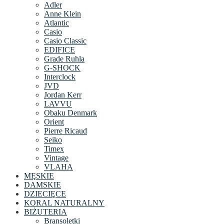
Adler
Anne Klein
Atlantic
Casio
Casio Classic
EDIFICE
Grade Ruhla
G-SHOCK
Interclock
JVD
Jordan Kerr
LAVVU
Obaku Denmark
Orient
Pierre Ricaud
Seiko
Timex
Vintage
VLAHA
MĘSKIE
DAMSKIE
DZIECIĘCE
KORAL NATURALNY
BIŻUTERIA
Bransoletki