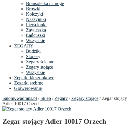
Bransoletka na noge
Broszki
Kolczyki
Naszyjniki
Pierścionki
Zawieszka
Łańcuszki
Wszystkie
ZEGARY
Budziki
Stopery
Zegary ścienne
Zegary stojące
Wszystkie
Zegarki kieszonkowe
Zegarki srebrne
Grawerowanie
SalonKwadrans.pl
/
Sklep
/
Zegary
/
Zegary stojące
/ Zegar stojący
Adler 10017 Orzech
Zegar stojący Adler 10017 Orzech