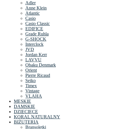
Adler
Anne Klein
Atlantic
Casio
Casio Classic
EDIFICE
Grade Ruhla
G-SHOCK
Interclock
JVD
Jordan Kerr
LAVVU
Obaku Denmark
Orient
Pierre Ricaud
Seiko
Timex
Vintage
VLAHA
MĘSKIE
DAMSKIE
DZIECIĘCE
KORAL NATURALNY
BIŻUTERIA
Bransoletki