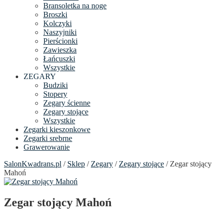
Bransoletka na noge
Broszki
Kolczyki
Naszyjniki
Pierścionki
Zawieszka
Łańcuszki
Wszystkie
ZEGARY
Budziki
Stopery
Zegary ścienne
Zegary stojące
Wszystkie
Zegarki kieszonkowe
Zegarki srebrne
Grawerowanie
SalonKwadrans.pl
/
Sklep
/
Zegary
/
Zegary stojące
/ Zegar stojący
Mahoń
Zegar stojący Mahoń