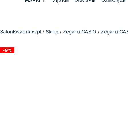
MARKI
MĘSKIE
DAMSKIE
DZIECIĘCE
SalonKwadrans.pl
/
Sklep
/
Zegarki CASIO
/
Zegarki CA
24h
-9%