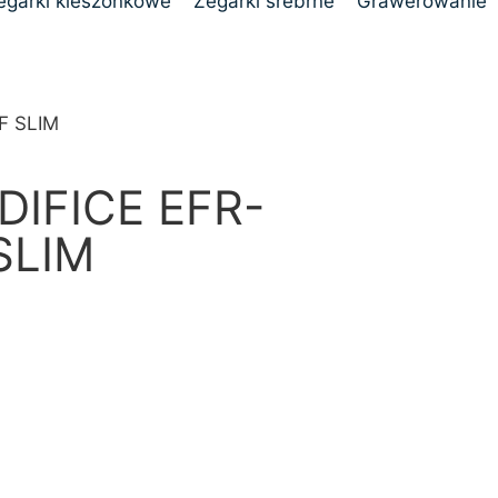
egarki kieszonkowe
Zegarki srebrne
Grawerowanie
F SLIM
DIFICE EFR-
SLIM