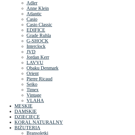
Adler
Anne Klein
Atlantic
Casio
Casio Classic
EDIFICE
Grade Ruhla
G-SHOCK
Interclock
JVD
Jordan Kerr
LAVVU
Obaku Denmark
Orient
Pierre Ricaud
Seiko
Timex
Vintage
VLAHA
MĘSKIE
DAMSKIE
DZIECIĘCE
KORAL NATURALNY
BIŻUTERIA
Bransoletki