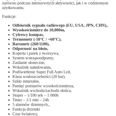
zarówno podczas intensywnych aktywności, jak i w codziennym
użytkowaniu.
Funkcje:
Odbiornik sygnału radiowego (EU, USA, JPN, CHN),
,
Wysokościomierz do 10,000m,
Cyfrowy kompas,
Termometr (-10°C / +60°C),
Barometr (260/1100),
Odporność na błoto,
Koperta i pasek z tworzywa
,
System wstrząsoodporny,
Zasilanie słoneczne,
Wskaźnik naładowania,
Podświetlenie
Super Full Auto Led,
Klasa wodoszczelności (20 bar),
Szkło mineralne,
Pamięć pomiarów wysokościomierza,
Wskaźnik wschodu/zachodu słońca,
Stoper – 1/100 sek – 1 000h
Timer – 1/1 min – 24h
5 alarmów dziennych,,
Funkcja drzemki
Czas światowy,