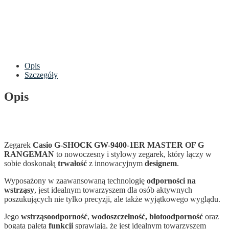
Opis
Szczegóły
Opis
Zegarek
Casio G-SHOCK GW-9400-1ER MASTER OF G
RANGEMAN
to nowoczesny i stylowy zegarek, który łączy w
sobie doskonałą
trwałość
z innowacyjnym
designem
.
Wyposażony w zaawansowaną technologię
odporności na
wstrząsy
, jest idealnym towarzyszem dla osób aktywnych
poszukujących nie tylko precyzji, ale także wyjątkowego wyglądu.
Jego
wstrząsoodporność
,
wodoszczelność, błotoodporność
oraz
bogata paleta
funkcji
sprawiają, że jest idealnym towarzyszem