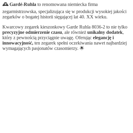
🕰️ Gardé-Ruhla
to renomowana niemiecka firma
zegarmistrzowska, specjalizująca się w produkcji wysokiej jakości
zegarków o bogatej historii sięgającej lat 40. XX wieku.
Kwarcowy zegarek kieszonkowy Garde Ruhla 8036-2 to nie tylko
precyzyjne odmierzenie czasu
, ale również
unikalny dodatek
,
który z pewnością przyciągnie uwagę. Oferując
elegancję i
innowacyjność,
ten zegarek spełni oczekiwania nawet najbardziej
wymagających pasjonatów czasomierzy. 🌟