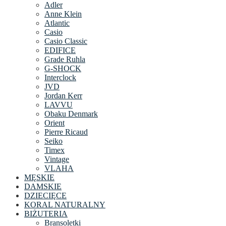
Adler
Anne Klein
Atlantic
Casio
Casio Classic
EDIFICE
Grade Ruhla
G-SHOCK
Interclock
JVD
Jordan Kerr
LAVVU
Obaku Denmark
Orient
Pierre Ricaud
Seiko
Timex
Vintage
VLAHA
MĘSKIE
DAMSKIE
DZIECIĘCE
KORAL NATURALNY
BIŻUTERIA
Bransoletki