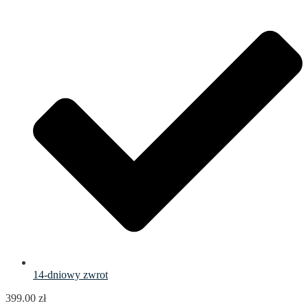
14-dniowy zwrot
399.00
zł