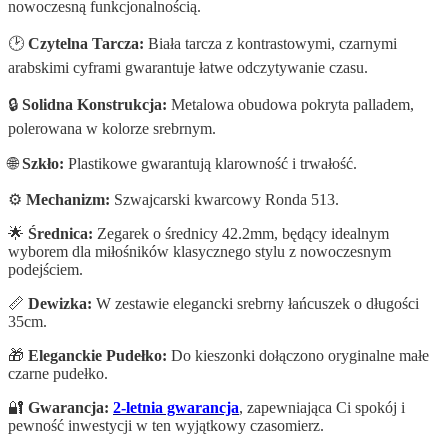
nowoczesną funkcjonalnością.
🕑
Czytelna Tarcza:
Biała tarcza z kontrastowymi, czarnymi
arabskimi cyframi gwarantuje łatwe odczytywanie czasu.
🔒
Solidna Konstrukcja:
Metalowa obudowa pokryta palladem,
polerowana w kolorze srebrnym.
🌐
Szkło:
Plastikowe gwarantują klarowność i trwałość.
⚙️
Mechanizm:
Szwajcarski kwarcowy Ronda 513.
🌟
Średnica:
Zegarek o średnicy 42.2mm, będący idealnym
wyborem dla miłośników klasycznego stylu z nowoczesnym
podejściem.
📏
Dewizka:
W zestawie elegancki srebrny łańcuszek o długości
35cm.
🎁
Eleganckie Pudełko:
Do kieszonki dołączono oryginalne małe
czarne pudełko.
🔐
Gwarancja:
2-letnia gwarancja
, zapewniająca Ci spokój i
pewność inwestycji w ten wyjątkowy czasomierz.