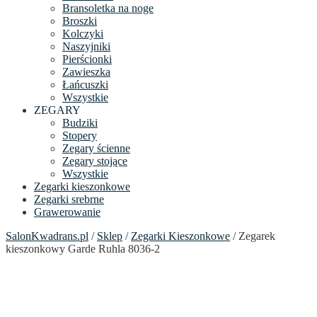
Bransoletka na noge
Broszki
Kolczyki
Naszyjniki
Pierścionki
Zawieszka
Łańcuszki
Wszystkie
ZEGARY
Budziki
Stopery
Zegary ścienne
Zegary stojące
Wszystkie
Zegarki kieszonkowe
Zegarki srebrne
Grawerowanie
SalonKwadrans.pl
/
Sklep
/
Zegarki Kieszonkowe
/ Zegarek
kieszonkowy Garde Ruhla 8036-2