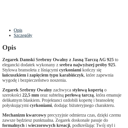
Opis
Szczegóły
Opis
Zegarek Damski Srebrny Owalny z Jasną Tarczą AG 925
to
elegancki dodatek wykonany z
srebra najwyższej próby 925
.
Stylowa bransoleta z lśniącymi
cyrkoniami
kończy się
łańcuszkiem i zapięciem typu karabińczyk
, które zapewnia
wygodę i bezpieczeństwo noszenia.
Zegarek Srebrny Owalny
zachwyca
stylową kopertą
o
szerokości
22,5 mm
oraz subtelną
perłową tarczą
, która emanuje
delikatnym blaskiem. Projektanci ozdobili kopertę i bransoletę
połyskującymi
cyrkoniami
, dodając biżuteryjnego charakteru.
Mechanizm kwarcowy
precyzyjnie odmierza czas, dzięki czemu
zawsze będziesz punktualna. Zegarek doskonale pasuje do
formalnych
i
wieczorowych kreacji
, podkreślając Twój styl i