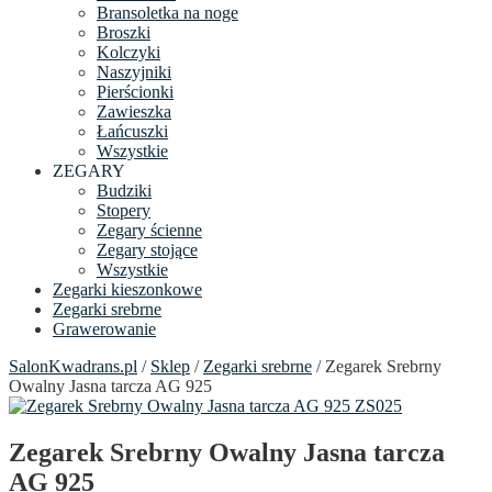
Bransoletka na noge
Broszki
Kolczyki
Naszyjniki
Pierścionki
Zawieszka
Łańcuszki
Wszystkie
ZEGARY
Budziki
Stopery
Zegary ścienne
Zegary stojące
Wszystkie
Zegarki kieszonkowe
Zegarki srebrne
Grawerowanie
SalonKwadrans.pl
/
Sklep
/
Zegarki srebrne
/ Zegarek Srebrny
Owalny Jasna tarcza AG 925
Zegarek Srebrny Owalny Jasna tarcza
AG 925