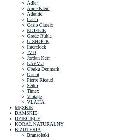
Adler
Anne Klein
Atlantic
Casio
Casio Classic
EDIFICE
Grade Ruhla
G-SHOCK
Interclock
JVD
Jordan Kerr
LAVVU
Obaku Denmark
Orient
Pierre Ricaud
Seiko
Timex
Vintage
VLAHA
MĘSKIE
DAMSKIE
DZIECIĘCE
KORAL NATURALNY
BIŻUTERIA
Bransoletki