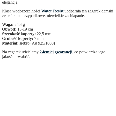
elegancję.
Klasa wodoszczelności
Water Resist
uodparnia ten zegarek damski
ze srebra na przypadkowe, niewielkie zachlapanie.
Waga:
24,4 g
Obwód:
15-19 cm
Szerokość koperty:
22,5 mm
Grubość koperty:
7 mm
Materiał:
srebro (Ag 925/1000)
Na zegarek udzielamy
2-letniej gwarancji
, co potwierdza jego
jakość i trwałość.