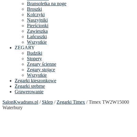
Bransoletka na noge
Broszki
Kolczyki
Naszyjniki
Pierścionki
Zawieszka
Łańcuszki
Wszystkie
ZEGARY
Budziki
Stopery
Zegary ścienne
Zegary stojące
Wszystkie
Zegarki kieszonkowe
Zegarki srebrne
Grawerowanie
SalonKwadrans.pl
/
Sklep
/
Zegarki Timex
/ Timex TW2W15000
Waterbury