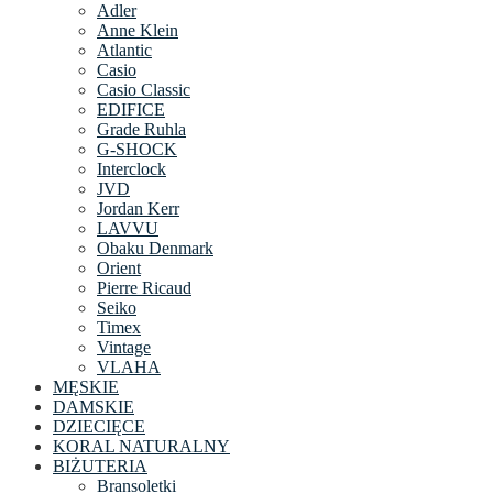
Adler
Anne Klein
Atlantic
Casio
Casio Classic
EDIFICE
Grade Ruhla
G-SHOCK
Interclock
JVD
Jordan Kerr
LAVVU
Obaku Denmark
Orient
Pierre Ricaud
Seiko
Timex
Vintage
VLAHA
MĘSKIE
DAMSKIE
DZIECIĘCE
KORAL NATURALNY
BIŻUTERIA
Bransoletki