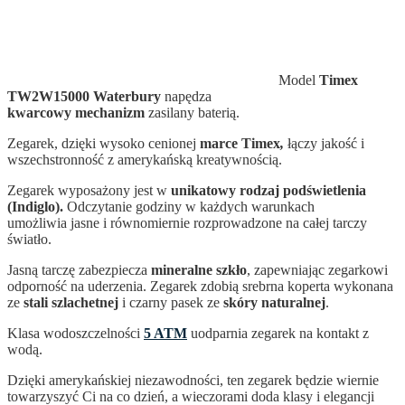
Model
Timex
TW2W15000 Waterbury
napędza
kwarcowy mechanizm
zasilany baterią.
Zegarek, dzięki wysoko cenionej
marce Timex
,
łączy jakość i
wszechstronność z amerykańską kreatywnością.
Zegarek wyposażony jest w
unikatowy rodzaj podświetlenia
(Indiglo).
Odczytanie godziny w każdych warunkach
umożliwia jasne i równomiernie rozprowadzone na całej tarczy
światło.
Jasną tarczę zabezpiecza
mineralne szkło
, zapewniając zegarkowi
odporność na uderzenia. Zegarek zdobią srebrna koperta wykonana
ze
stali szlachetnej
i czarny pasek ze
skóry naturalnej
.
Klasa wodoszczelności
5 ATM
uodparnia zegarek na kontakt z
wodą.
Dzięki amerykańskiej niezawodności, ten zegarek
będzie wiernie
towarzyszyć Ci na co dzień, a wieczorami doda klasy i elegancji