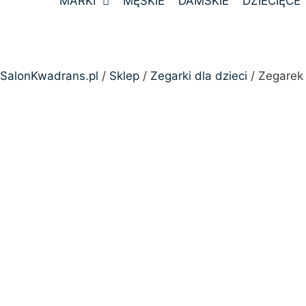
MARKI
MĘSKIE
DAMSKIE
DZIECIĘCE
SalonKwadrans.pl
/
Sklep
/
Zegarki dla dzieci
/ Zegarek 