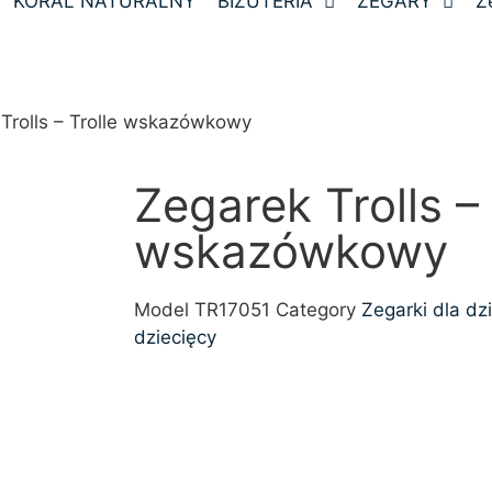
KORAL NATURALNY
BIŻUTERIA
ZEGARY
Z
Trolls – Trolle wskazówkowy
Zegarek Trolls – 
wskazówkowy
Model
TR17051
Category
Zegarki dla dzi
dziecięcy