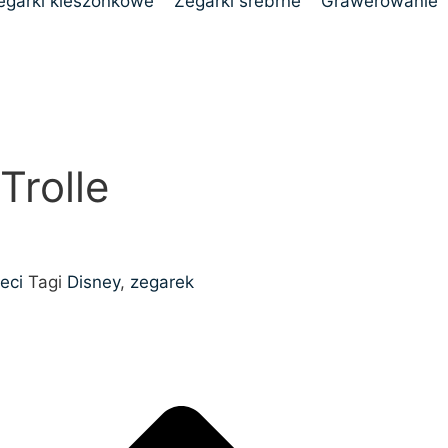
egarki kieszonkowe
Zegarki srebrne
Grawerowanie
Trolle
eci
Tagi
Disney
,
zegarek