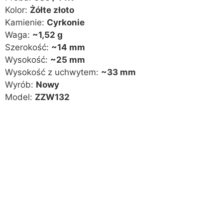
Kolor:
Żółte złoto
Kamienie:
Cyrkonie
Waga:
~1,52 g
Szerokość:
~14 mm
Wysokość:
~25 mm
Wysokość z uchwytem:
~33 mm
Wyrób:
Nowy
Model:
ZZW132