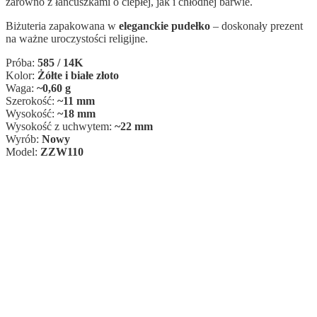
zarówno z łańcuszkami o ciepłej, jak i chłodnej barwie.
Biżuteria zapakowana w
eleganckie pudełko
– doskonały prezent
na ważne uroczystości religijne.
Próba:
585 / 14K
Kolor:
Żółte i białe złoto
Waga:
~0,60 g
Szerokość:
~11 mm
Wysokość:
~18 mm
Wysokość z uchwytem:
~22 mm
Wyrób:
Nowy
Model:
ZZW110