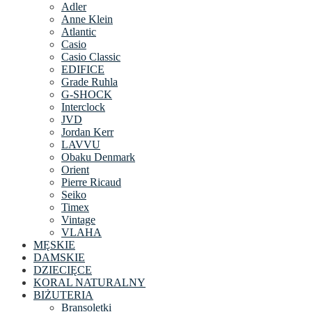
Adler
Anne Klein
Atlantic
Casio
Casio Classic
EDIFICE
Grade Ruhla
G-SHOCK
Interclock
JVD
Jordan Kerr
LAVVU
Obaku Denmark
Orient
Pierre Ricaud
Seiko
Timex
Vintage
VLAHA
MĘSKIE
DAMSKIE
DZIECIĘCE
KORAL NATURALNY
BIŻUTERIA
Bransoletki