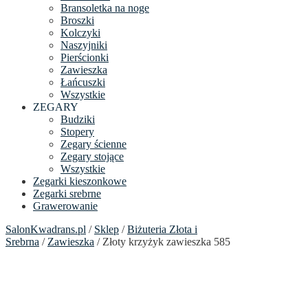
Bransoletka na noge
Broszki
Kolczyki
Naszyjniki
Pierścionki
Zawieszka
Łańcuszki
Wszystkie
ZEGARY
Budziki
Stopery
Zegary ścienne
Zegary stojące
Wszystkie
Zegarki kieszonkowe
Zegarki srebrne
Grawerowanie
SalonKwadrans.pl
/
Sklep
/
Biżuteria Złota i
Srebrna
/
Zawieszka
/ Złoty krzyżyk zawieszka 585
24h