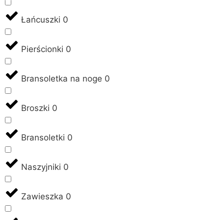
Łańcuszki
0
Pierścionki
0
Bransoletka na noge
0
Broszki
0
Bransoletki
0
Naszyjniki
0
Zawieszka
0