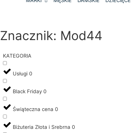
MARKI
MĘSKIE
DAMSKIE
DZIECIĘCE
Znacznik: Mod44
KATEGORIA
Usługi
0
Black Friday
0
Świąteczna cena
0
Biżuteria Złota i Srebrna
0