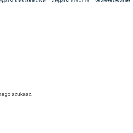
egarki kieszonkowe
Zegarki srebrne
Grawerowanie
zego szukasz.