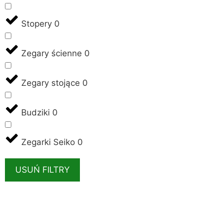
Stopery
0
Zegary ścienne
0
Zegary stojące
0
Budziki
0
Zegarki Seiko
0
USUŃ FILTRY