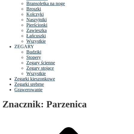
Bransoletka na noge
Broszki
Kolczyki
Naszyjniki
Pierścionki
Zawieszka
Łańcuszki
Wszystkie
ZEGARY
Budziki
Stopery
Zegary ścienne
Zegary stojące
Wszystkie
Zegarki kieszonkowe
Zegarki srebrne
Grawerowanie
Znacznik: Parzenica