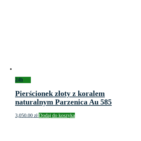
24h
Pierścionek złoty z koralem
naturalnym Parzenica Au 585
3,050.00
zł
Dodaj do koszyka