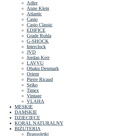
Adler
Anne Klein
Atlantic
Casio
Casio Classic
EDIFICE
Grade Ruhla
G-SHOCK
Interclock
JVD
Jordan Kerr
LAVVU
Obaku Denmark
Orient
Pierre Ricaud
Seiko
Timex
Vintage
VLAHA
MĘSKIE
DAMSKIE
DZIECIĘCE
KORAL NATURALNY
BIŻUTERIA
Bransoletki