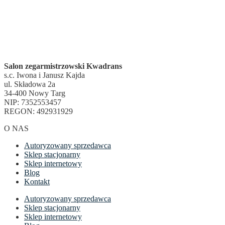
Salon zegarmistrzowski Kwadrans
s.c. Iwona i Janusz Kajda
ul. Składowa 2a
34-400 Nowy Targ
NIP: 7352553457
REGON: 492931929
O NAS
Autoryzowany sprzedawca
Sklep stacjonarny
Sklep internetowy
Blog
Kontakt
Autoryzowany sprzedawca
Sklep stacjonarny
Sklep internetowy