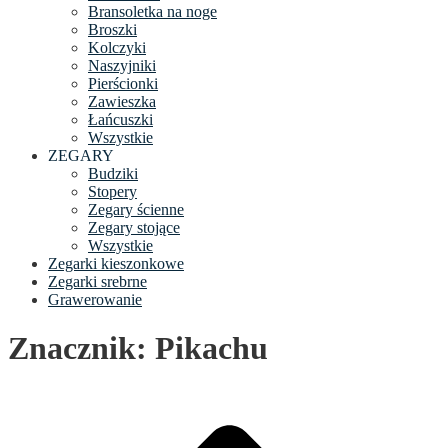
Bransoletka na noge
Broszki
Kolczyki
Naszyjniki
Pierścionki
Zawieszka
Łańcuszki
Wszystkie
ZEGARY
Budziki
Stopery
Zegary ścienne
Zegary stojące
Wszystkie
Zegarki kieszonkowe
Zegarki srebrne
Grawerowanie
Znacznik: Pikachu