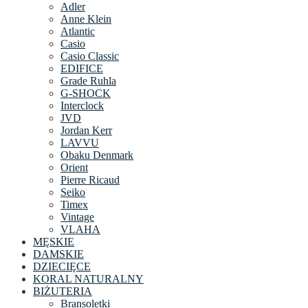
Adler
Anne Klein
Atlantic
Casio
Casio Classic
EDIFICE
Grade Ruhla
G-SHOCK
Interclock
JVD
Jordan Kerr
LAVVU
Obaku Denmark
Orient
Pierre Ricaud
Seiko
Timex
Vintage
VLAHA
MĘSKIE
DAMSKIE
DZIECIĘCE
KORAL NATURALNY
BIŻUTERIA
Bransoletki