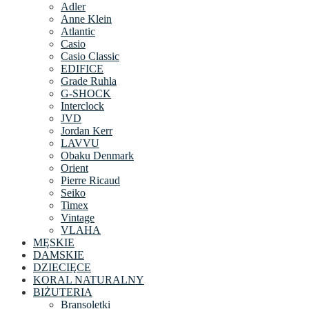
Adler
Anne Klein
Atlantic
Casio
Casio Classic
EDIFICE
Grade Ruhla
G-SHOCK
Interclock
JVD
Jordan Kerr
LAVVU
Obaku Denmark
Orient
Pierre Ricaud
Seiko
Timex
Vintage
VLAHA
MĘSKIE
DAMSKIE
DZIECIĘCE
KORAL NATURALNY
BIŻUTERIA
Bransoletki