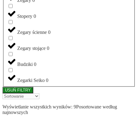
Zegary
0
Stopery
0
Zegary ścienne
0
Zegary stojące
0
Budziki
0
Zegarki Seiko
0
USUŃ FILTRY
Wyświetlanie wszystkich wyników: 9
Posortowane według
najnowszych