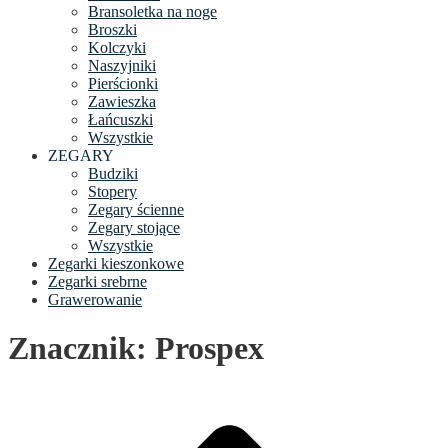
Bransoletka na noge
Broszki
Kolczyki
Naszyjniki
Pierścionki
Zawieszka
Łańcuszki
Wszystkie
ZEGARY
Budziki
Stopery
Zegary ścienne
Zegary stojące
Wszystkie
Zegarki kieszonkowe
Zegarki srebrne
Grawerowanie
Znacznik: Prospex