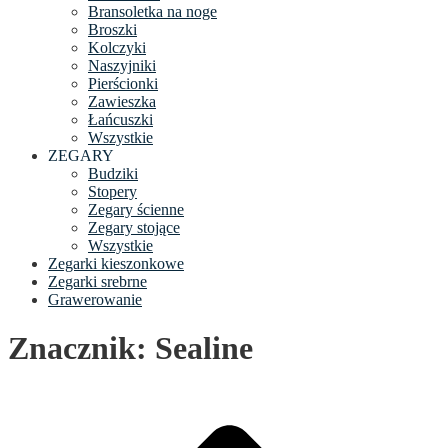
Bransoletka na noge
Broszki
Kolczyki
Naszyjniki
Pierścionki
Zawieszka
Łańcuszki
Wszystkie
ZEGARY
Budziki
Stopery
Zegary ścienne
Zegary stojące
Wszystkie
Zegarki kieszonkowe
Zegarki srebrne
Grawerowanie
Znacznik: Sealine