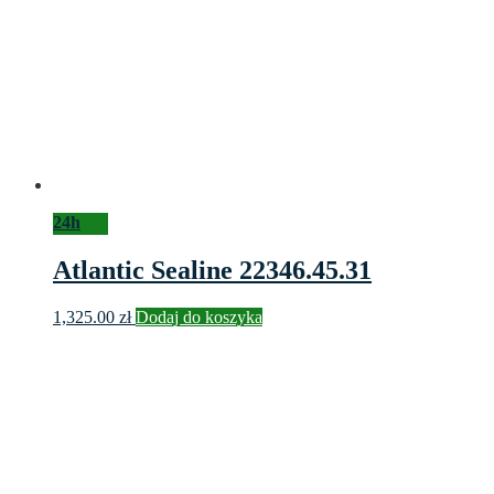
24h
Atlantic Sealine 22346.45.31
1,325.00
zł
Dodaj do koszyka