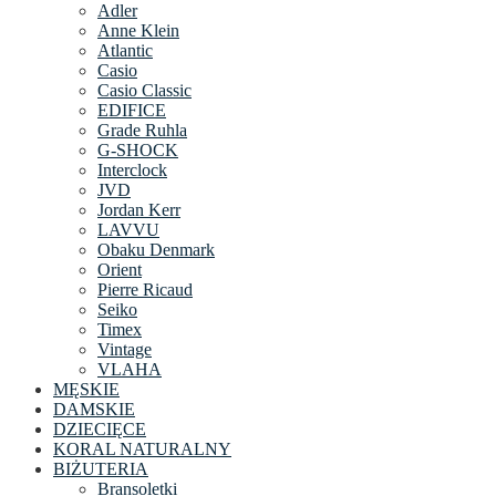
Adler
Anne Klein
Atlantic
Casio
Casio Classic
EDIFICE
Grade Ruhla
G-SHOCK
Interclock
JVD
Jordan Kerr
LAVVU
Obaku Denmark
Orient
Pierre Ricaud
Seiko
Timex
Vintage
VLAHA
MĘSKIE
DAMSKIE
DZIECIĘCE
KORAL NATURALNY
BIŻUTERIA
Bransoletki