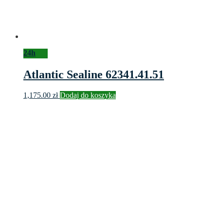
24h
Atlantic Sealine 62341.41.51
1,175.00
zł
Dodaj do koszyka