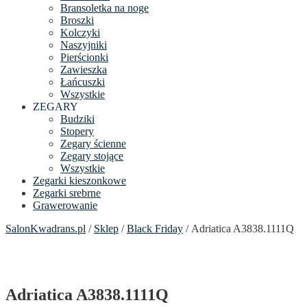
Bransoletka na noge
Broszki
Kolczyki
Naszyjniki
Pierścionki
Zawieszka
Łańcuszki
Wszystkie
ZEGARY
Budziki
Stopery
Zegary ścienne
Zegary stojące
Wszystkie
Zegarki kieszonkowe
Zegarki srebrne
Grawerowanie
SalonKwadrans.pl
/
Sklep
/
Black Friday
/ Adriatica A3838.1111Q
Adriatica A3838.1111Q