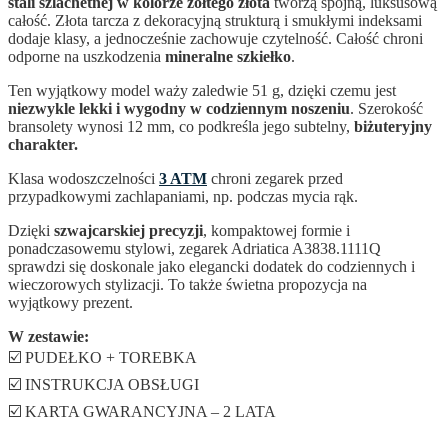
stali szlachetnej w kolorze żółtego złota
tworzą spójną, luksusową
całość. Złota tarcza z dekoracyjną strukturą i smukłymi indeksami
dodaje klasy, a jednocześnie zachowuje czytelność. Całość chroni
odporne na uszkodzenia
mineralne szkiełko
.
Ten wyjątkowy model waży zaledwie 51 g, dzięki czemu jest
niezwykle lekki i wygodny w codziennym noszeniu
. Szerokość
bransolety wynosi 12 mm, co podkreśla jego subtelny,
biżuteryjny
charakter.
Klasa wodoszczelności
3 ATM
chroni zegarek przed
przypadkowymi zachlapaniami, np. podczas mycia rąk.
Dzięki
szwajcarskiej precyzji
, kompaktowej formie i
ponadczasowemu stylowi, zegarek Adriatica A3838.1111Q
sprawdzi się doskonale jako elegancki dodatek do codziennych i
wieczorowych stylizacji. To także świetna propozycja na
wyjątkowy prezent.
W zestawie:
☑️ PUDEŁKO + TOREBKA
☑️ INSTRUKCJA OBSŁUGI
☑️ KARTA GWARANCYJNA – 2 LATA