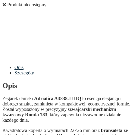
❌ Produkt niedostępny
Opis
Szczegóły
Opis
Zegarek damski
Adriatica A3838.1111Q
to esencja elegancji i
dobrego smaku, zamknięta w kompaktowej, geometrycznej formie.
Został wyposażony w precyzyjny
szwajcarski mechanizm
kwarcowy Ronda 783
, który zapewnia niezawodne działanie
każdego dnia.
Kwadratowa koperta o wymiarach 22×26 mm oraz
bransoleta ze