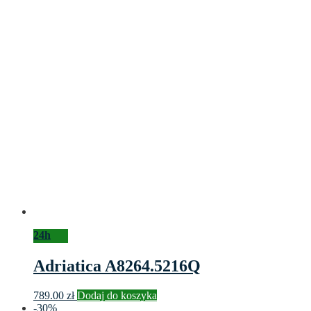
24h
Adriatica A8264.5216Q
789.00
zł
Dodaj do koszyka
-30%