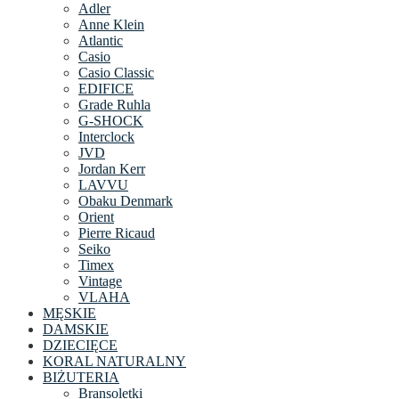
Adler
Anne Klein
Atlantic
Casio
Casio Classic
EDIFICE
Grade Ruhla
G-SHOCK
Interclock
JVD
Jordan Kerr
LAVVU
Obaku Denmark
Orient
Pierre Ricaud
Seiko
Timex
Vintage
VLAHA
MĘSKIE
DAMSKIE
DZIECIĘCE
KORAL NATURALNY
BIŻUTERIA
Bransoletki