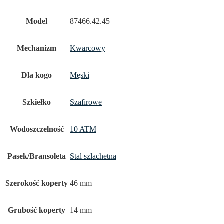
Model
87466.42.45
Mechanizm
Kwarcowy
Dla kogo
Męski
Szkiełko
Szafirowe
Wodoszczelność
10 ATM
Pasek/Bransoleta
Stal szlachetna
Szerokość koperty
46 mm
Grubość koperty
14 mm