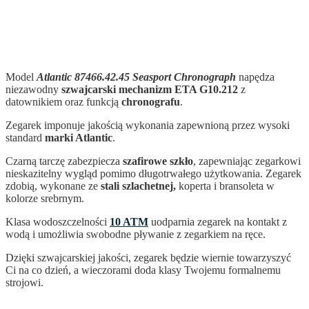
Model
Atlantic 87466.42.45 Seasport Chronograph
napędza
niezawodny
szwajcarski mechanizm ETA G10.212
z
datownikiem oraz funkcją
chronografu
.
Zegarek imponuje jakością wykonania zapewnioną przez wysoki
standard
marki Atlantic
.
Czarną tarczę zabezpiecza
szafirowe szkło
, zapewniając zegarkowi
nieskazitelny wygląd pomimo długotrwałego użytkowania. Zegarek
zdobią, wykonane ze
stali szlachetnej,
koperta i bransoleta w
kolorze srebrnym.
Klasa wodoszczelności
10 ATM
uodparnia zegarek na kontakt z
wodą i umożliwia swobodne pływanie z zegarkiem na ręce.
Dzięki szwajcarskiej jakości, zegarek
będzie wiernie towarzyszyć
Ci na co dzień, a wieczorami doda klasy Twojemu formalnemu
strojowi.