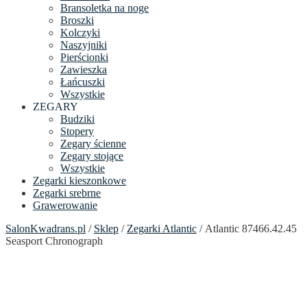
Bransoletka na noge
Broszki
Kolczyki
Naszyjniki
Pierścionki
Zawieszka
Łańcuszki
Wszystkie
ZEGARY
Budziki
Stopery
Zegary ścienne
Zegary stojące
Wszystkie
Zegarki kieszonkowe
Zegarki srebrne
Grawerowanie
SalonKwadrans.pl
/
Sklep
/
Zegarki Atlantic
/ Atlantic 87466.42.45
Seasport Chronograph