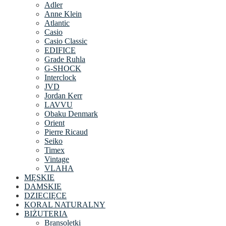
Adler
Anne Klein
Atlantic
Casio
Casio Classic
EDIFICE
Grade Ruhla
G-SHOCK
Interclock
JVD
Jordan Kerr
LAVVU
Obaku Denmark
Orient
Pierre Ricaud
Seiko
Timex
Vintage
VLAHA
MĘSKIE
DAMSKIE
DZIECIĘCE
KORAL NATURALNY
BIŻUTERIA
Bransoletki