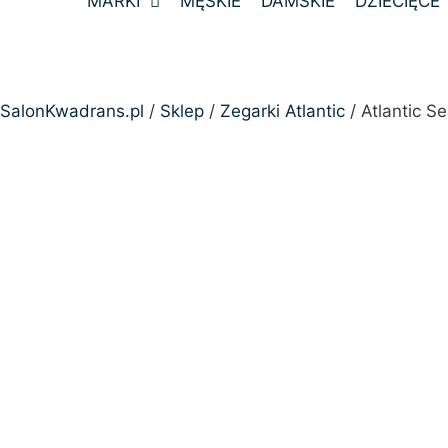
MARKI
MĘSKIE
DAMSKIE
DZIECIĘCE
SalonKwadrans.pl
/
Sklep
/
Zegarki Atlantic
/ Atlantic S
24h