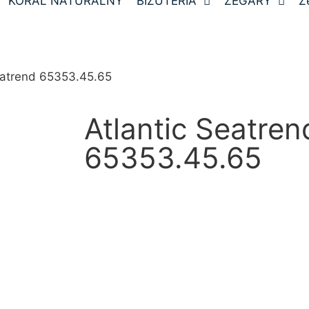
KORAL NATURALNY
BIŻUTERIA
ZEGARY
Z
eatrend 65353.45.65
Atlantic Seatren
65353.45.65