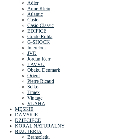
Adler
Anne Klein
Atlantic
Casio
Casio Classic
EDIFICE
Grade Ruhla
G-SHOCK
Interclock
JVD
Jordan Kerr
LAVVU
Obaku Denmark
Orient
Pierre Ricaud
Seiko
Timex
Vintage
VLAHA
MĘSKIE
DAMSKIE
DZIECIĘCE
KORAL NATURALNY
BIŻUTERIA
Bransoletki