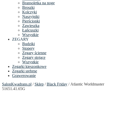
Bransoletka na noge
Broszki
Kolczyki
Naszyjniki
Pierścionki
Zawieszka
Łańcuszki
Wszystkie
ZEGARY
Budziki
Stopery
Zegary ścienne
Zegary stojące
Wszystkie
Zegarki kieszonkowe
Zegarki srebrne
Grawerowanie
SalonKwadrans.pl
/
Sklep
/
Black Friday
/ Atlantic Worldmaster
51651.41.65G
24h