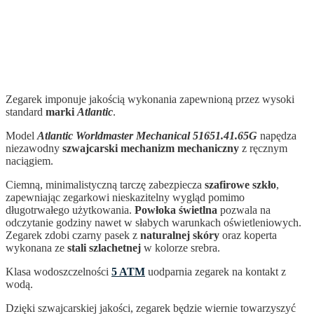
Zegarek imponuje jakością wykonania zapewnioną przez wysoki
standard
marki
Atlantic
.
Model
Atlantic Worldmaster Mechanical
51651.41.65G
napędza
niezawodny
szwajcarski mechanizm mechaniczny
z ręcznym
naciągiem.
Ciemną, minimalistyczną tarczę zabezpiecza
szafirowe szkło
,
zapewniając zegarkowi nieskazitelny wygląd pomimo
długotrwałego użytkowania.
Powłoka świetlna
pozwala na
odczytanie godziny nawet w słabych warunkach oświetleniowych.
Zegarek zdobi czarny pasek z
naturalnej skóry
oraz koperta
wykonana ze
stali szlachetnej
w kolorze srebra.
Klasa wodoszczelności
5 ATM
uodparnia zegarek na kontakt z
wodą.
Dzięki szwajcarskiej jakości, zegarek
będzie wiernie towarzyszyć