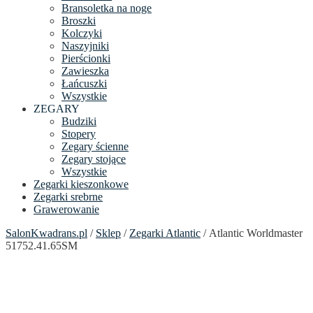
Bransoletka na noge
Broszki
Kolczyki
Naszyjniki
Pierścionki
Zawieszka
Łańcuszki
Wszystkie
ZEGARY
Budziki
Stopery
Zegary ścienne
Zegary stojące
Wszystkie
Zegarki kieszonkowe
Zegarki srebrne
Grawerowanie
SalonKwadrans.pl
/
Sklep
/
Zegarki Atlantic
/ Atlantic Worldmaster
51752.41.65SM
24h