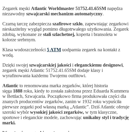
Zegarek męski
Atlantic Worldmaster 51752.41.65SM
napędza
niezawodny
szwajcarski mechanizm automatyczny
.
Czarną tarczę zabezpiecza
szafirowe szkło
, zapewniając zegarkowi
nieskazitelny wygląd pomimo długotrwałego użytkowania. Zegarek
zdobią, wykonane ze
stali szlachetnej,
koperta i bransoleta w
kolorze srebrnym.
Klasa wodoszczelności
5 ATM
uodparnia zegarek na kontakt z
wodą.
Dzięki swojej
szwajcarskiej jakości
i
eleganckiemu designowi
,
zegarek męski Atlantic 51752.41.65SM dodaje klasy i
wyrafinowania każdemu Twojemu outfitowi.
Atlantic
to renomowana marka zegarków, której historia
sięga
1888
roku, kiedy to została założona przez Eduarda Kummera
w Bettlach, Szwajcaria. Początkowo firma produkowała części dla
znanych producentów zegarków, zanim w 1932 roku wypuściła
pierwsze zegarki pod własną marką „Atlantic”. Dziś Atlantic oferuje
szeroki wybór
wysokiej jakości zegarków,
w tym klasyczne,
sportowe i eleganckie modele, zachowując
unikalny styl i tradycję
marki.