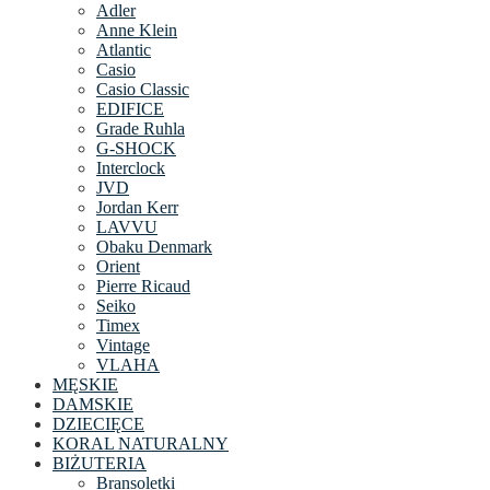
Adler
Anne Klein
Atlantic
Casio
Casio Classic
EDIFICE
Grade Ruhla
G-SHOCK
Interclock
JVD
Jordan Kerr
LAVVU
Obaku Denmark
Orient
Pierre Ricaud
Seiko
Timex
Vintage
VLAHA
MĘSKIE
DAMSKIE
DZIECIĘCE
KORAL NATURALNY
BIŻUTERIA
Bransoletki