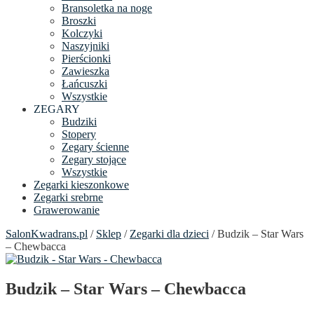
Bransoletka na noge
Broszki
Kolczyki
Naszyjniki
Pierścionki
Zawieszka
Łańcuszki
Wszystkie
ZEGARY
Budziki
Stopery
Zegary ścienne
Zegary stojące
Wszystkie
Zegarki kieszonkowe
Zegarki srebrne
Grawerowanie
SalonKwadrans.pl
/
Sklep
/
Zegarki dla dzieci
/ Budzik – Star Wars
– Chewbacca
Budzik – Star Wars – Chewbacca