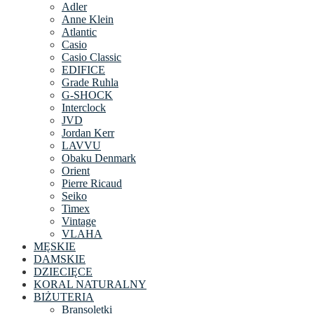
Adler
Anne Klein
Atlantic
Casio
Casio Classic
EDIFICE
Grade Ruhla
G-SHOCK
Interclock
JVD
Jordan Kerr
LAVVU
Obaku Denmark
Orient
Pierre Ricaud
Seiko
Timex
Vintage
VLAHA
MĘSKIE
DAMSKIE
DZIECIĘCE
KORAL NATURALNY
BIŻUTERIA
Bransoletki