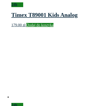
24h
Timex T89001 Kids Analog
179.00
zł
Dodaj do koszyka
24h