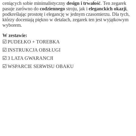
ceniących sobie minimalistyczny
design i trwałość
. Ten zegarek
pasuje zarówno do
codziennego
stroju, jak i
eleganckich
okazji
,
podkreślając prostotę i elegancję w jednym czasomierzu. Dla tych,
którzy doceniają piękno w detalach, zegarek ten jest wyjątkowym
wyborem.
W zestawie:
☑️ PUDEŁKO + TOREBKA
☑️ INSTRUKCJA OBSŁUGI
☑️ 3 LATA GWARANCJI
☑️ WSPARCIE SERWISU OBAKU