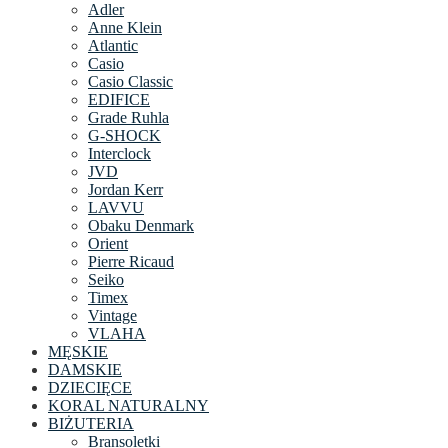
Adler
Anne Klein
Atlantic
Casio
Casio Classic
EDIFICE
Grade Ruhla
G-SHOCK
Interclock
JVD
Jordan Kerr
LAVVU
Obaku Denmark
Orient
Pierre Ricaud
Seiko
Timex
Vintage
VLAHA
MĘSKIE
DAMSKIE
DZIECIĘCE
KORAL NATURALNY
BIŻUTERIA
Bransoletki