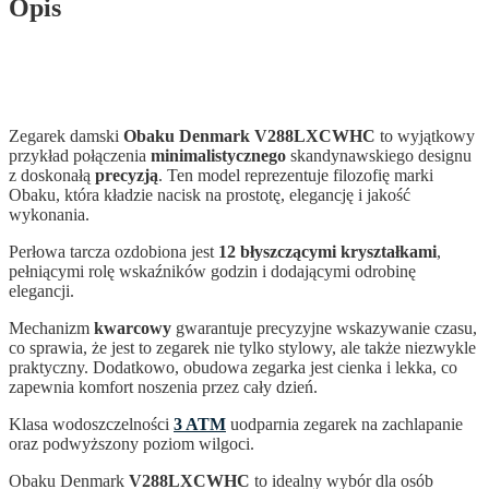
Opis
Zegarek damski
Obaku Denmark V288LXCWHC
to wyjątkowy
przykład połączenia
minimalistycznego
skandynawskiego designu
z doskonałą
precyzją
. Ten model reprezentuje filozofię marki
Obaku, która kładzie nacisk na prostotę, elegancję i jakość
wykonania.
Perłowa tarcza ozdobiona jest
12 błyszczącymi kryształkami
,
pełniącymi rolę wskaźników godzin i dodającymi odrobinę
elegancji.
Mechanizm
kwarcowy
gwarantuje precyzyjne wskazywanie czasu,
co sprawia, że jest to zegarek nie tylko stylowy, ale także niezwykle
praktyczny. Dodatkowo, obudowa zegarka jest cienka i lekka, co
zapewnia komfort noszenia przez cały dzień.
Klasa wodoszczelności
3 ATM
uodparnia zegarek na zachlapanie
oraz podwyższony poziom wilgoci.
Obaku Denmark
V288LXCWHC
to idealny wybór dla osób