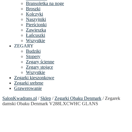
Bransoletka na noge
Broszki
Kolczyki
Naszyjniki
Pierścionki
Zawieszka
Łańcuszki
Wszystkie
ZEGARY
Budziki
Stopery
Zegary ścienne
Zegary stojące
Wszystkie
Zegarki kieszonkowe
Zegarki srebrne
Grawerowanie
SalonKwadrans.pl
/
Sklep
/
Zegarki Obaku Denmark
/ Zegarek
damski Obaku Denmark V288LXCWHC GLANS