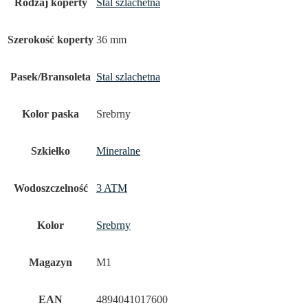
Rodzaj koperty
Stal szlachetna
Szerokość koperty
36 mm
Pasek/Bransoleta
Stal szlachetna
Kolor paska
Srebrny
Szkiełko
Mineralne
Wodoszczelność
3 ATM
Kolor
Srebrny
Magazyn
M1
EAN
4894041017600