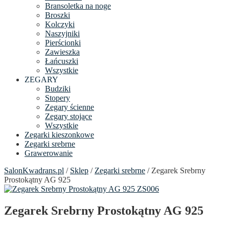
Bransoletka na noge
Broszki
Kolczyki
Naszyjniki
Pierścionki
Zawieszka
Łańcuszki
Wszystkie
ZEGARY
Budziki
Stopery
Zegary ścienne
Zegary stojące
Wszystkie
Zegarki kieszonkowe
Zegarki srebrne
Grawerowanie
SalonKwadrans.pl
/
Sklep
/
Zegarki srebrne
/ Zegarek Srebrny
Prostokątny AG 925
Zegarek Srebrny Prostokątny AG 925