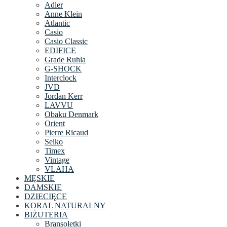
Adler
Anne Klein
Atlantic
Casio
Casio Classic
EDIFICE
Grade Ruhla
G-SHOCK
Interclock
JVD
Jordan Kerr
LAVVU
Obaku Denmark
Orient
Pierre Ricaud
Seiko
Timex
Vintage
VLAHA
MĘSKIE
DAMSKIE
DZIECIĘCE
KORAL NATURALNY
BIŻUTERIA
Bransoletki