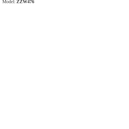
Model:
ZZW476