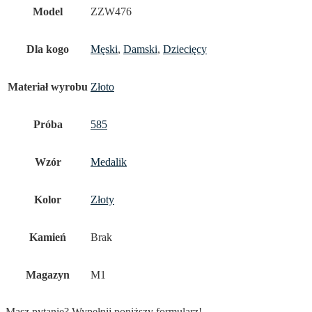
Model
ZZW476
Dla kogo
Męski
,
Damski
,
Dziecięcy
Materiał wyrobu
Złoto
Próba
585
Wzór
Medalik
Kolor
Złoty
Kamień
Brak
Magazyn
M1
Masz pytanie? Wypełnij poniższy formularz!