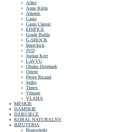
Adler
Anne Klein
Atlantic
Casio
Casio Classic
EDIFICE
Grade Ruhla
G-SHOCK
Interclock
JVD
Jordan Kerr
LAVVU
Obaku Denmark
Orient
Pierre Ricaud
Seiko
Timex
Vintage
VLAHA
MĘSKIE
DAMSKIE
DZIECIĘCE
KORAL NATURALNY
BIŻUTERIA
Bransoletki