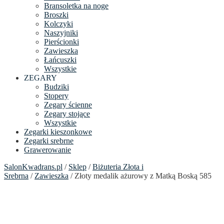
Bransoletka na noge
Broszki
Kolczyki
Naszyjniki
Pierścionki
Zawieszka
Łańcuszki
Wszystkie
ZEGARY
Budziki
Stopery
Zegary ścienne
Zegary stojące
Wszystkie
Zegarki kieszonkowe
Zegarki srebrne
Grawerowanie
SalonKwadrans.pl
/
Sklep
/
Biżuteria Złota i
Srebrna
/
Zawieszka
/ Złoty medalik ażurowy z Matką Boską 585
24h