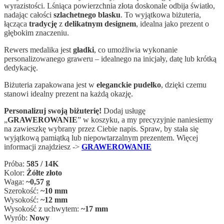
wyrazistości. Lśniąca powierzchnia złota doskonale odbija światło,
nadając całości
szlachetnego blasku
. To wyjątkowa biżuteria,
łącząca
tradycję
z
delikatnym designem
, idealna jako prezent o
głębokim znaczeniu.
Rewers medalika jest
gładki
, co umożliwia wykonanie
personalizowanego graweru – idealnego na inicjały, datę lub krótką
dedykację.
Biżuteria zapakowana jest w
eleganckie pudełko
, dzięki czemu
stanowi idealny prezent na każdą okazję.
Personalizuj swoją biżuterię!
Dodaj usługę
„
GRAWEROWANIE
” w koszyku, a my precyzyjnie naniesiemy
na zawieszkę wybrany przez Ciebie napis. Spraw, by stała się
wyjątkową pamiątką lub niepowtarzalnym prezentem. Więcej
informacji znajdziesz ->
GRAWEROWANIE
Próba:
585 / 14K
Kolor:
Żółte złoto
Waga:
~0,57 g
Szerokość:
~10 mm
Wysokość:
~12 mm
Wysokość z uchwytem:
~17 mm
Wyrób:
Nowy