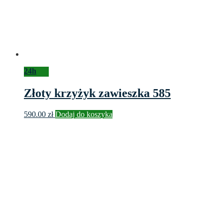
24h
Złoty krzyżyk zawieszka 585
590.00
zł
Dodaj do koszyka